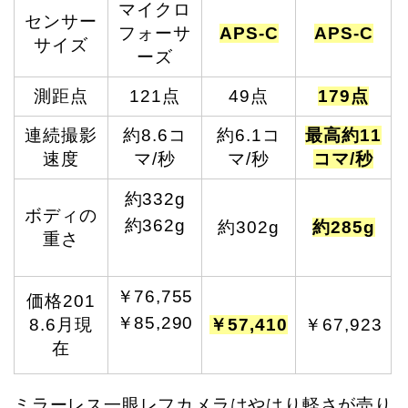
マイクロ
センサー
フォーサ
APS-C
APS-C
サイズ
ーズ
測距点
121点
49点
179点
連続撮影
約8.6コ
約6.1コ
最高約11
速度
マ/秒
マ/秒
コマ/秒
約332g
ボディの
約362g
約302g
約285g
重さ
￥76,755
価格201
￥85,290
8.6月現
￥57,410
￥67,923
在
ミラーレス一眼レフカメラはやはり軽さが売り