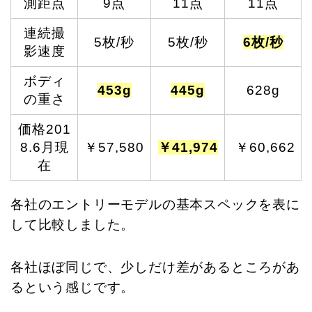
測距点
9点
11点
11点
連続撮
5枚/秒
5枚/秒
6枚/秒
影速度
ボディ
453g
445g
628g
の重さ
価格201
8.6月現
￥57,580
￥41,974
￥60,662
在
各社のエントリーモデルの基本スペックを表に
して比較しました。
各社ほぼ同じで、少しだけ差があるところがあ
るという感じです。