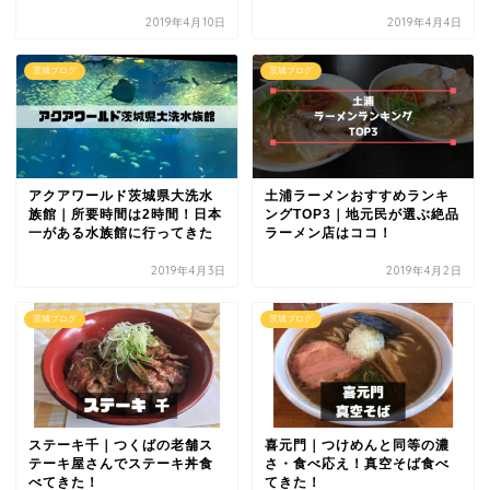
2019年4月10日
2019年4月4日
茨城ブログ
茨城ブログ
アクアワールド茨城県大洗水
土浦ラーメンおすすめランキ
族館｜所要時間は2時間！日本
ングTOP3｜地元民が選ぶ絶品
一がある水族館に行ってきた
ラーメン店はココ！
2019年4月3日
2019年4月2日
茨城ブログ
茨城ブログ
ステーキ千｜つくばの老舗ス
喜元門｜つけめんと同等の濃
テーキ屋さんでステーキ丼食
さ・食べ応え！真空そば食べ
べてきた！
てきた！