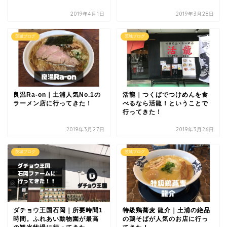
2019年4月1日
2019年3月28日
茨城ブログ
茨城ブログ
良温Ra-on｜土浦人気No.1の
活龍｜つくばでつけめんを食
ラーメン店に行ってきた！
べるなら活龍！ということで
行ってきた！
2019年3月27日
2019年3月26日
茨城ブログ
茨城ブログ
ダチョウ王国石岡｜所要時間1
特級鶏蕎麦 龍介｜土浦の絶品
時間。ふれあい動物園が最高
の鶏そばが人気のお店に行っ