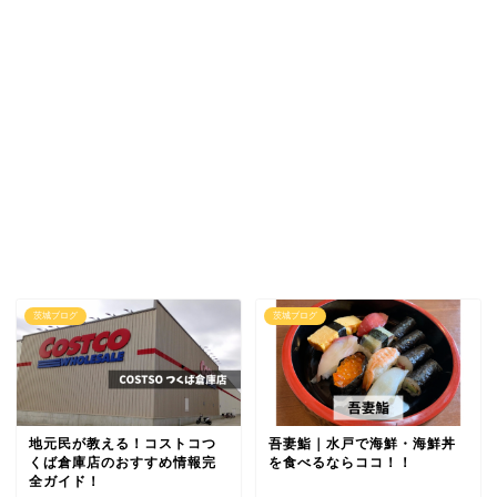
茨城ブログ
茨城ブログ
地元民が教える！コストコつ
吾妻鮨｜水戸で海鮮・海鮮丼
くば倉庫店のおすすめ情報完
を食べるならココ！！
全ガイド！