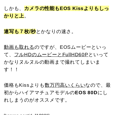
しかも、
カメラの性能もEOS Kissよりもしっ
かりと上
。
連写も７枚/秒
とかなりの速さ。
動画も取れる
のですが、EOSムービーといっ
て、
フルHDのムービーとFullHD60P
といって
かなりヌルヌルの動画まで撮れてしまいま
す！！
価格もKissよりも
数万円高いくらい
なので、最
初からハイアマチュアモデルの
EOS 80D
にし
れしまうのがオススメです。