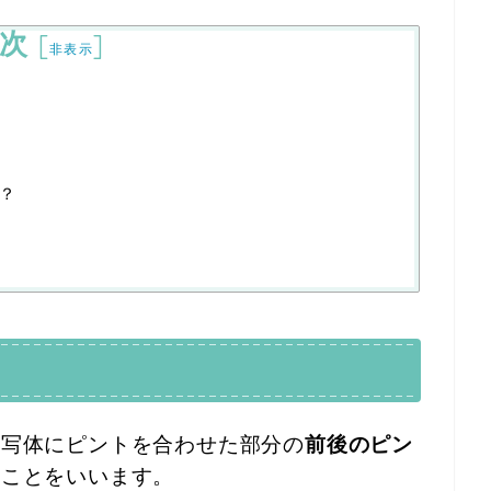
次
[
]
非表示
？
被写体にピントを合わせた部分の
前後のピン
のことをいいます。