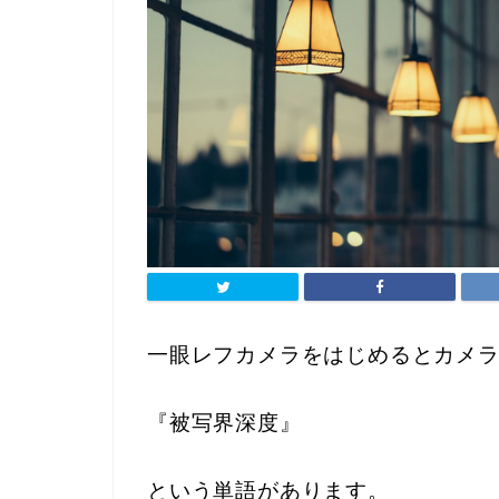
一眼レフカメラをはじめるとカメ
『被写界深度』
という単語があります。