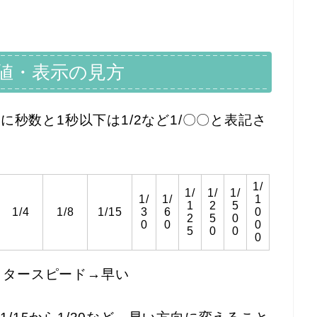
値・表示の見方
秒数と1秒以下は1/2など1/〇〇と表記さ
1/
1/
1/
1/
1/
1/
1
1
2
5
1/4
1/8
1/15
3
6
0
2
5
0
0
0
0
5
0
0
0
ッタースピード→早い