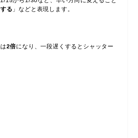
1/15から1/30など、早い方向に変えること
くする
」などと表現します。
ドは
2倍
になり、一段遅くするとシャッター